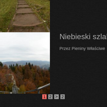
Niebieski szl
Przez Pieniny Właściwe
1
2
>
2