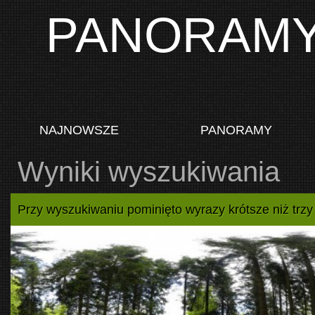
PANORAM
NAJNOWSZE
PANORAMY
Wyniki wyszukiwania
Przy wyszukiwaniu pominięto wyrazy krótsze niż trzy l